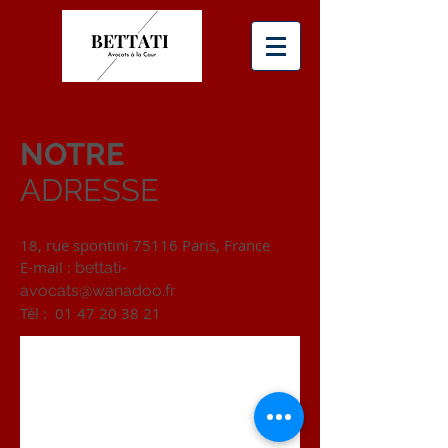
NOTRE
ADRESSE
18, rue spontini 75116 Paris, France
E-mail :
bettati-
avocats@wanadoo.fr
Tél :
01 47 20 38 21